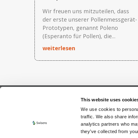
Wir freuen uns mitzuteilen, dass
der erste unserer Pollenmessgerät-
Prototypen, genannt Poleno
(Esperanto für Pollen), die...
weiterlesen
This website uses cookie
Swisens AG
We use cookies to personal
Meierhofstrasse 5a
traffic. We also share info
CH-6032 Emmen
analytics partners who may
info@swisens.ch
they’ve collected from your