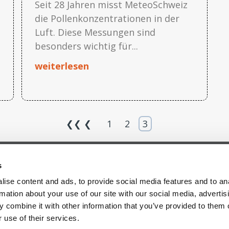
Seit 28 Jahren misst MeteoSchweiz
die Pollenkonzentrationen in der
Luft. Diese Messungen sind
besonders wichtig für...
weiterlesen
❮❮
❮
1
2
3
s
Content
Links
Channels
ise content and ads, to provide social media features and to an
Technologie
Impre
LinkedIn
rmation about your use of our site with our social media, advertis
Karriere
Datens
X (Twitter)
 combine it with other information that you’ve provided to them o
FAQs
Cookie
Youtube
 use of their services.