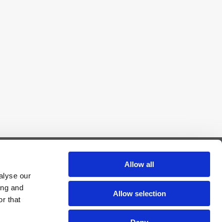
Allow all
alyse our
ssum
ing and
Allow selection
chutz
r that
s