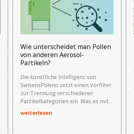
Wie unterscheidet man Pollen
von anderen Aerosol-
Partikeln?
Die künstliche Intelligenz von
SwisensPoleno setzt einen Vorfilter
zur Trennung verschiedener
Partikelkategorien ein. Was es mit...
n
weiterlesen