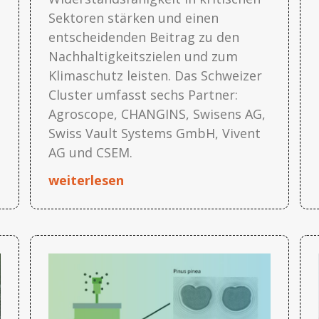
Sektoren stärken und einen
entscheidenden Beitrag zu den
Nachhaltigkeitszielen und zum
Klimaschutz leisten. Das Schweizer
Cluster umfasst sechs Partner:
Agroscope, CHANGINS, Swisens AG,
Swiss Vault Systems GmbH, Vivent
AG und CSEM.
weiterlesen