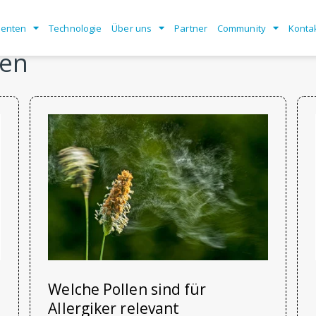
enten
Technologie
Über uns
Partner
Community
Konta
gen
Welche Pollen sind für
Allergiker relevant