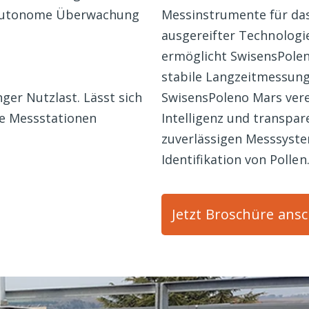
Messinstrumente für das
ie autonome Überwachung
ausgereifter
Technologi
ermöglicht SwisensPolen
stabile Langzeitmessung
SwisensPoleno Mars ver
ger Nutzlast. Lässt sich
Intelligenz und transpa
e Messstationen
zuverlässigen Messsyst
Identifikation von
Pollen
Jetzt Broschüre ans