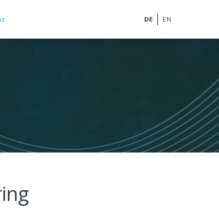
kt
ring