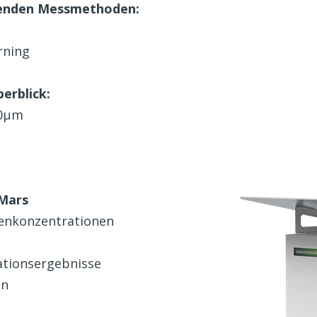
genden Messmethoden:
rning
erblick:
00µm
 Mars
llenkonzentrationen
ationsergebnisse
on