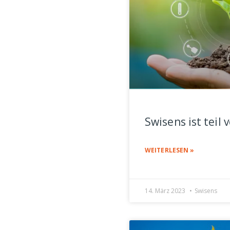
Swisens ist tei
WEITERLESEN »
14. März 2023
Swisens