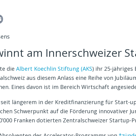
sens
innt am Innerschweizer St
te die
Albert Koechlin Stiftung (AKS
) ihr 25-jährige
alschweiz aus diesem Anlass eine Reihe von Jubiläum
hen. Eines davon ist im Bereich Wirtschaft angesiede
 seit längerem in der Kreditfinanzierung für Start-u
zlichen Schwerpunkt auf die Förderung innovativer 
’000 Franken dotierten Zentralschweizer Startup-Pr
 Absolventen des Accelerator-Programms von
*zünd