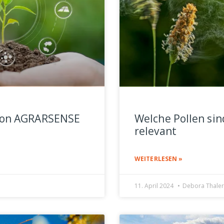
l von AGRARSENSE
Welche Pollen sind
relevant
WEITERLESEN »
11. April 2024
Debora Thaler