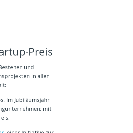
artup-Preis
s Bestehen und
sprojekten in allen
lt:
ps. Im Jubiläumsjahr
Jungunternehmen: mit
eis.
er
, einer Initiative zur