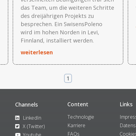
das Team, um die weiteren Schritte
des dreijährigen Projekts zu
besprechen. Ein SwisensPoleno
wird im hohen Norden in Levi,
Finnland, installiert werden.
weiterlesen
1
Content
Links
Channels
Technologie
Impre
LinkedIn
Karriere
Datens
X (Twitter)
FAQs
Cookie
Youtube