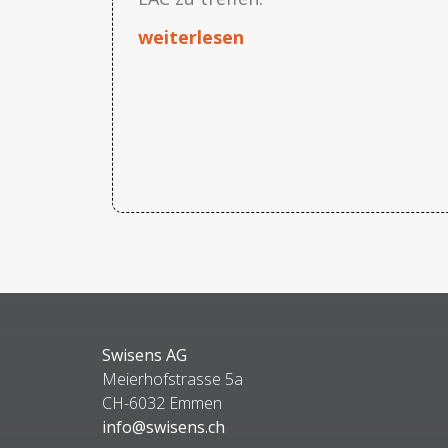
weiterlesen
Swisens AG
Meierhofstrasse 5a
CH-6032 Emmen
info@swisens.ch