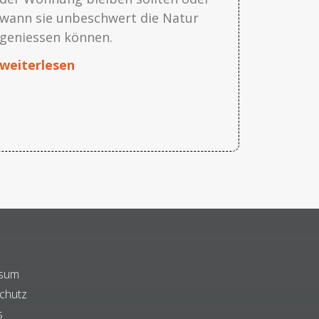
wann sie unbeschwert die Natur
geniessen können.
weiterlesen
ssum
chutz
s