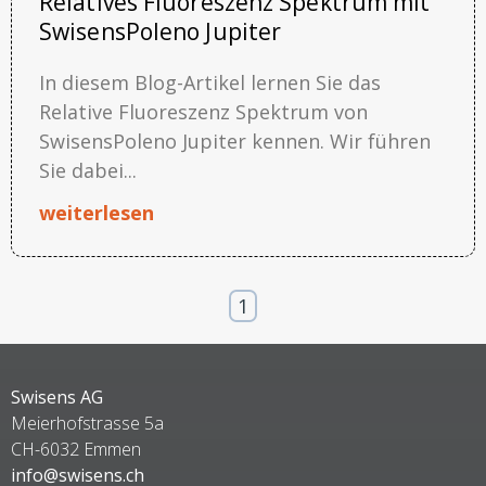
Relatives Fluoreszenz Spektrum mit
SwisensPoleno Jupiter
In diesem Blog-Artikel lernen Sie das
Relative Fluoreszenz Spektrum von
SwisensPoleno Jupiter kennen. Wir führen
Sie dabei...
weiterlesen
1
Swisens AG
Meierhofstrasse 5a
CH-6032 Emmen
info@swisens.ch